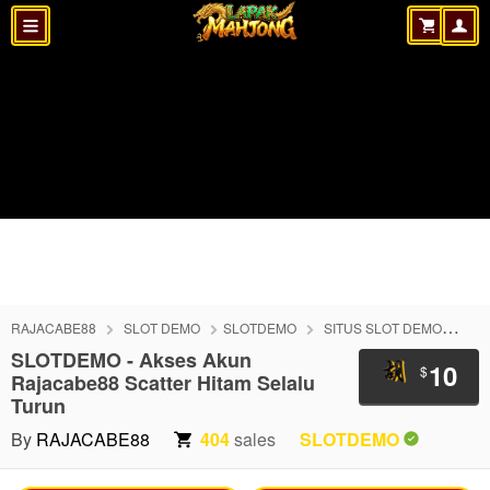
RAJACABE88
SLOT DEMO
SLOTDEMO
SITUS SLOT DEMO
SI
SLOTDEMO - Akses Akun
10
$
Rajacabe88 Scatter Hitam Selalu
Turun
By
RAJACABE88
404
sales
SLOTDEMO