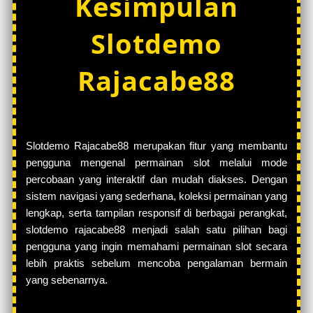
Kesimpulan
Slotdemo
Rajacabe88
Slotdemo Rajacabe88 merupakan fitur yang membantu
pengguna mengenal permainan slot melalui mode
percobaan yang interaktif dan mudah diakses. Dengan
sistem navigasi yang sederhana, koleksi permainan yang
lengkap, serta tampilan responsif di berbagai perangkat,
slotdemo rajacabe88 menjadi salah satu pilihan bagi
pengguna yang ingin memahami permainan slot secara
lebih praktis sebelum mencoba pengalaman bermain
yang sebenarnya.