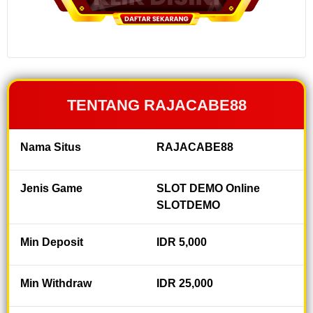
memberikan
jaminan
pengalaman
bermain
terbaik
dengan
dukungan
TENTANG RAJACABE88
sistem
canggih,
akses super
Nama Situs
RAJACABE88
instan dan
hasil keluaran
result dengan
Jenis Game
SLOT DEMO Online
SLOT DEMO
SLOTDEMO
GACOR
terupdate
Min Deposit
secara real-
IDR 5,000
time.
Min Withdraw
IDR 25,000
V
i