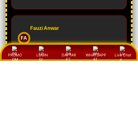
Fauzi Anwar
FA
Member sejak 2023 -
Jakarta
PROMO
LOGIN
DAFTAR
WHATSAPP
Live Chat
Menurut saya pengalaman bermain di sini cukup
menyenangkan. Update hasil berjalan cepat dan
sistemnya terasa responsif sehingga tidak perlu
menunggu lama ketika ingin melihat informasi
terbaru.